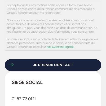
J’accepte que les informations saisies dans ce formulaire soient
utilisées dans le cadre de la relation commerciale des marques du
Groupe Référence pour me recontacter.
Nous vous informons que les données récoltées vous concernant
seront traitées de manières confidentielles et ne seront pas
divulguées. De plus, vous disposez d’un droit de communication, de
rectification et de suppression des informations vous concernant.
Pour en savoir plus sur la collecte, le traitement et le stockage de vos
données personnelle, ainsi que de la politique de confidentialité du
Groupe Référence, consultez
nos Mentions légales
.
CAPTCHA
SIEGE SOCIAL
01 82 73 01 11