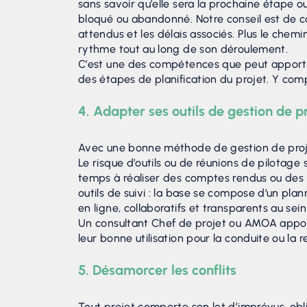
sans savoir qu’elle sera la prochaine étape ou
bloqué ou abandonné. Notre conseil est de cad
attendus et les délais associés. Plus le chemin
rythme tout au long de son déroulement.
C’est une des compétences que peut apporter
des étapes de planification du projet. Y compr
4. Adapter ses outils de gestion de p
Avec une bonne méthode de gestion de projet d
Le risque d’outils ou de réunions de pilotage 
temps à réaliser des comptes rendus ou des m
outils de suivi : la base se compose d’un planni
en ligne, collaboratifs et transparents au sei
Un consultant Chef de projet ou AMOA apporter
leur bonne utilisation pour la conduite ou la r
5. Désamorcer les conflits
Tout projet comporte son lot d’imprévus, obli