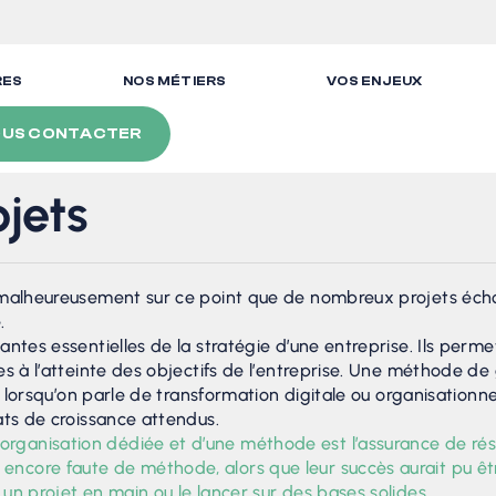
RES
NOS MÉTIERS
VOS ENJEUX
US CONTACTER
ojets
t malheureusement sur ce point que de nombreux projets éch
.
antes essentielles de la stratégie d’une entreprise. Ils perm
es à l’atteinte des objectifs de l’entreprise. Une méthode de
, lorsqu’on parle de transformation digitale ou organisationnell
ats de croissance attendus.
ganisation dédiée et d’une méthode est l’assurance de rés
ncore faute de méthode, alors que leur succès aurait pu êtr
un projet en main ou le lancer sur des bases solides.