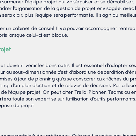
 surmener l’équipe projet qui va s’épuiser et se démobiliser. 
rer l’organisation de la gestion de projet envisagée, avec l
 sera clair, plus l’équipe sera performante. Il s’agit du meill
 un cabinet de conseil. Il va pouvoir accompagner l’entrep
is lorsque celui-ci est bloqué.
rojet
oivent venir les bons outils. Il est essentiel d’adapter ses 
sur ou sous-dimensionnés c’est d’abord une déperdition d’éner
ises à jour de planning qu’à se consacrer aux tâches du proj
ng, d’un plan d’action et de relevés de décisions. Par ailleurs,
n de l’équipe projet. On peut citer Trello, Planner, Teams ou 
a toute son expertise sur l’utilisation d’outils performants
eprise du projet.
geant parfois à des arbitrages. Cela peut susciter des incomp