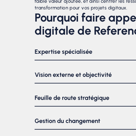
faible valeur ajoutée, et ainsi centrer les r
transformation pour vos projets digitaux.
Pourquoi faire appel
digitale de Refere
Expertise spécialisée
Nous possédons une expertise approfondie dan
une connaissance pointue des nouvelles techn
Vision externe et objectivité
peuvent fournir des conseils avisés et des so
En tant qu’entité externe, Référence STEP a
indépendante, d’identifier les lacunes et les 
Feuille de route stratégique
organisationnels. Cela permet d’obtenir des
Nos directeurs et directrices en transformatio
Ils peuvent ainsi guider l’entreprise dans l’id
Gestion du changement
étapes à suivre pour atteindre les objectifs d
La transformation digitale implique souvent