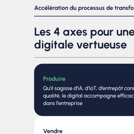
changements en mettant en place des métho
Accélération du processus de transf
fournir un soutien pratique dans la communi
Grâce à leur expérience et à leurs ressources
apportent des compétences supplémentaires, 
Les 4 axes pour un
progrès plus rapidement et plus efficacemen
digitale vertueuse
En résumé, nos directeurs / directrices en tr
stratégique, une gestion du changement et un
transformation digitale en maximisant les cha
Produire
Qu’il sagisse d’IA, d’IoT, d’entrepôt co
qualité, le digital accompagne effica
dans l’entreprise
Vendre