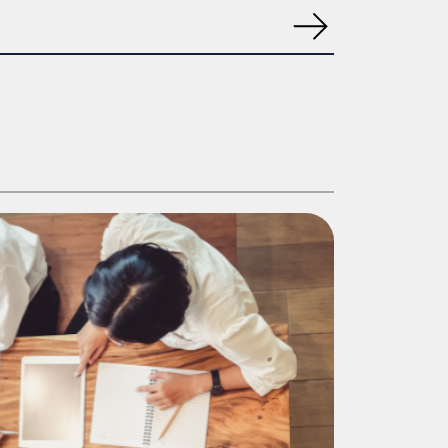
ment. Nos experts peuvent également
 au long du processus de transformation.
er le processus de transformation. Ils
 permet à l’entreprise de réaliser des
e perspective externe, une feuille de route
’entreprise à naviguer avec succès dans sa