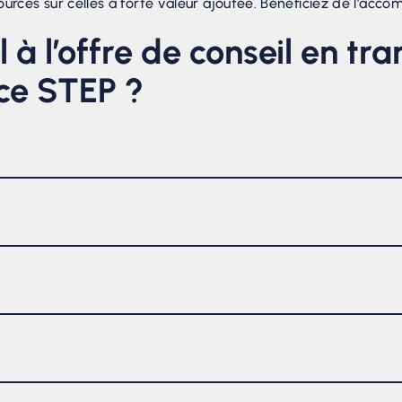
essources sur celles à forte valeur ajoutée. Bénéficiez de l’
 à l’offre de conseil en tr
nce STEP ?
s le domaine de la transformation digitale. Nos directeurs e
ologies, des tendances du marché et des meilleures pratique
lutions adaptées aux besoins spécifiques de l’entreprise.
pporte une perspective objective et impartiale. Nous somme
opportunités de transformation digitale sans être influencé pa
 recommandations objectives et basées sur des faits.
n digitale aide à élaborer une feuille de route stratégique cl
entification des initiatives prioritaires, des technologies à a
e transformation digitale.
 des changements organisationnels importants. Référence ST