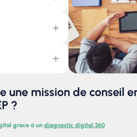
es va apporter à
a relation client, de
nement de sa marque
+
(ERP, dématérialisation,
lecte et la valorisation
ispose l’entreprise, au
+
ateurs, automatiser les
, permettre une veritable
strument de
 une mission de conseil e
EP ?
gital grace à un
diagnostic digital 360