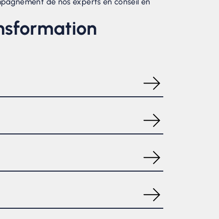
accompagnement de nos experts en conseil en
ansformation
t directrices en transformation digitale ont
s en matière de transformation digitale. Ils
s capables d’évaluer l’entreprise de manière
r les politiques internes ou les préjugés
aire et adaptée aux objectifs de l’entreprise.
dopter, des ressources nécessaires et des
EP peut aider à gérer efficacement ces