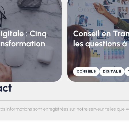
gitale : Cinq
Conseil en Tran
ransformation
les questions à
CONSEILS
DIGITALE
act
vos informations sont enregistrées sur notre serveur telles que vo